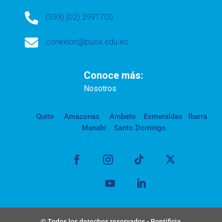

(593) (02) 2991700

conexion@puce.edu.ec
Conoce más:
Nosotros
Quito
Amazonas
Ambato
Esmeraldas
Ibarra
Manabí
Santo Domingo
© Todos los derechos reservados - Pontificia