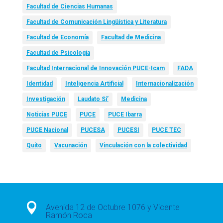
Facultad de Ciencias Humanas
Facultad de Comunicación Lingüística y Literatura
Facultad de Economía
Facultad de Medicina
Facultad de Psicología
Facultad Internacional de Innovación PUCE-Icam
FADA
Identidad
Inteligencia Artificial
Internacionalización
Investigación
Laudato Si’
Medicina
Noticias PUCE
PUCE
PUCE Ibarra
PUCE Nacional
PUCESA
PUCESI
PUCE TEC
Quito
Vacunación
Vinculación con la colectividad

Avenida 12 de Octubre 1076 y Vicente
Ramón Roca