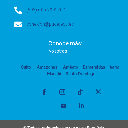

(593) (02) 2991700

conexion@puce.edu.ec
Conoce más:
Nosotros
Quito
Amazonas
Ambato
Esmeraldas
Ibarra
Manabí
Santo Domingo
© Todos los derechos reservados - Pontificia