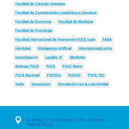
Facultad de Ciencias Humanas
Facultad de Comunicación Lingüística y Literatura
Facultad de Economía
Facultad de Medicina
Facultad de Psicología
Facultad Internacional de Innovación PUCE-Icam
FADA
Identidad
Inteligencia Artificial
Internacionalización
Investigación
Laudato Si’
Medicina
Noticias PUCE
PUCE
PUCE Ibarra
PUCE Nacional
PUCESA
PUCESI
PUCE TEC
Quito
Vacunación
Vinculación con la colectividad

Avenida 12 de Octubre 1076 y Vicente
Ramón Roca