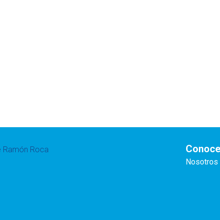
Conoce
te Ramón Roca
Nosotros