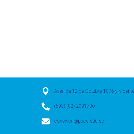

Avenida 12 de Octubre 1076 y Vicen

(593) (02) 2991700

conexion@puce.edu.ec