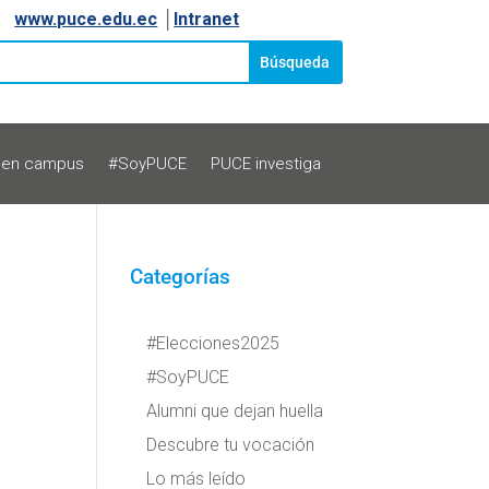
www.puce.edu.ec
│
Intranet
 en campus
#SoyPUCE
PUCE investiga
Categorías
#Elecciones2025
#SoyPUCE
Alumni que dejan huella
Descubre tu vocación
Lo más leído