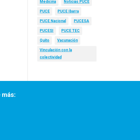
Medicina
Noticias PUCE
PUCE
PUCE Ibarra
PUCE Nacional
PUCESA
PUCESI
PUCE TEC
Quito
Vacunación
Vinculación con la
colectividad
 más: