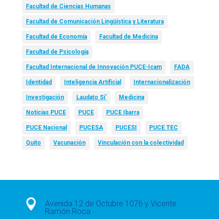
Facultad de Ciencias Humanas
Facultad de Comunicación Lingüística y Literatura
Facultad de Economía
Facultad de Medicina
Facultad de Psicología
Facultad Internacional de Innovación PUCE-Icam
FADA
Identidad
Inteligencia Artificial
Internacionalización
Investigación
Laudato Si’
Medicina
Noticias PUCE
PUCE
PUCE Ibarra
PUCE Nacional
PUCESA
PUCESI
PUCE TEC
Quito
Vacunación
Vinculación con la colectividad

Avenida 12 de Octubre 1076 y Vicente
Ramón Roca