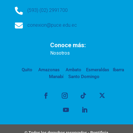

(593) (02) 2991700

conexion@puce.edu.ec
Conoce más:
Nosotros
Quito
Amazonas
Ambato
Esmeraldas
Ibarra
Manabí
Santo Domingo
© Todos los derechos reservados - Pontificia