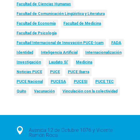
Facultad de Ciencias Humanas
Facultad de Comunicación Lingüística y Literatura
Facultad de Economía
Facultad de Medicina
Facultad de Psicología
Facultad Internacional de Innovación PUCE-Icam
FADA
Identidad
Inteligencia Artificial
Internacionalización
Investigación
Laudato Si’
Medicina
Noticias PUCE
PUCE
PUCE Ibarra
PUCE Nacional
PUCESA
PUCESI
PUCE TEC
Quito
Vacunación
Vinculación con la colectividad

Avenida 12 de Octubre 1076 y Vicente
Ramón Roca