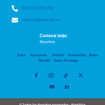

(593) (02) 2991700

conexion@puce.edu.ec
Conoce más:
Nosotros
Quito
Amazonas
Ambato
Esmeraldas
Ibarra
Manabí
Santo Domingo
© Todos los derechos reservados - Pontificia