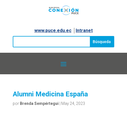
www.puce.edu.ec
│
Intranet
Alumni Medicina España
por
Brenda Sempértegui
|
May 24, 2023