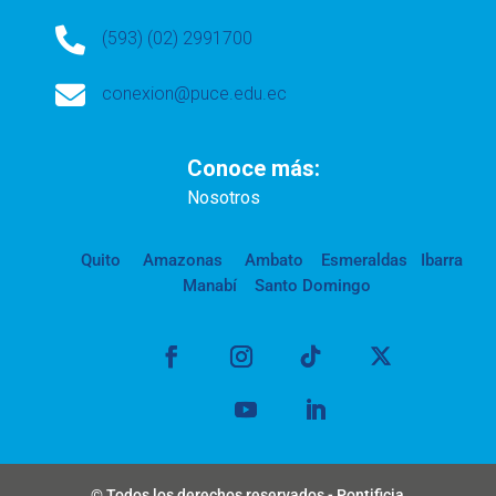

(593) (02) 2991700

conexion@puce.edu.ec
Conoce más:
Nosotros
Quito
Amazonas
Ambato
Esmeraldas
Ibarra
Manabí
Santo Domingo
© Todos los derechos reservados - Pontificia