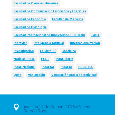
Facultad de Ciencias Humanas
Facultad de Comunicación Lingüística y Literatura
Facultad de Economía
Facultad de Medicina
Facultad de Psicología
Facultad Internacional de Innovación PUCE-Icam
FADA
Identidad
Inteligencia Artificial
Internacionalización
Investigación
Laudato Si’
Medicina
Noticias PUCE
PUCE
PUCE Ibarra
PUCE Nacional
PUCESA
PUCESI
PUCE TEC
Quito
Vacunación
Vinculación con la colectividad

Avenida 12 de Octubre 1076 y Vicente
Ramón Roca