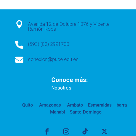

Avenida 12 de Octubre 1076 y Vicente
Ramón Roca

(593) (02) 2991700

conexion@puce.edu.ec
Conoce más:
Nosotros
Quito
Amazonas
Ambato
Esmeraldas
Ibarra
Manabí
Santo Domingo