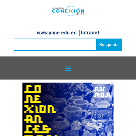
www.puce.edu.ec
│
Intranet