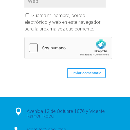
Guarda mi nombre, correo
electrónico y web en este navegador
para la próxima vez que comente.

Avenida 12 de Octubre 1076 y Vicente
Ramón Roca