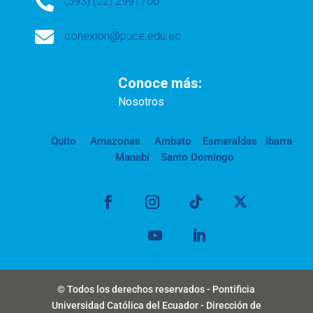

(593) (02) 2991700

conexion@puce.edu.ec
Conoce más:
Nosotros
Quito
Amazonas
Ambato
Esmeraldas
Ibarra
Manabí
Santo Domingo
© Todos los derechos reservados - Pontificia
Universidad Católica del Ecuador - Dirección de