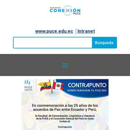
www.puce.edu.ec
│
Intranet