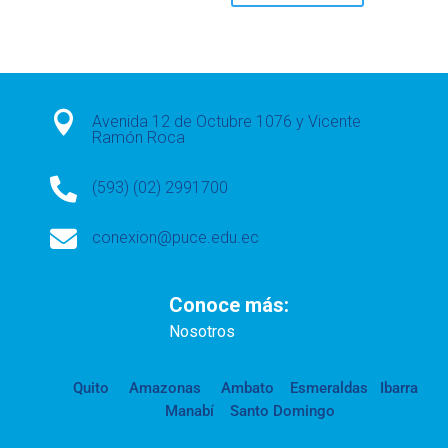

Avenida 12 de Octubre 1076 y Vicente
Ramón Roca

(593) (02) 2991700

conexion@puce.edu.ec
Conoce más:
Nosotros
Quito
Amazonas
Ambato
Esmeraldas
Ibarra
Manabí
Santo Domingo