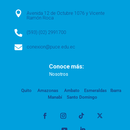

Avenida 12 de Octubre 1076 y Vicente
Ramón Roca

(593) (02) 2991700

conexion@puce.edu.ec
Conoce más:
Nosotros
Quito
Amazonas
Ambato
Esmeraldas
Ibarra
Manabí
Santo Domingo