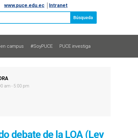
www.puce.edu.ec
│
Intranet
 en campus
#SoyPUCE
PUCE investiga
ORA
00 am - 5:00 pm
do debate de la LOA (Ley