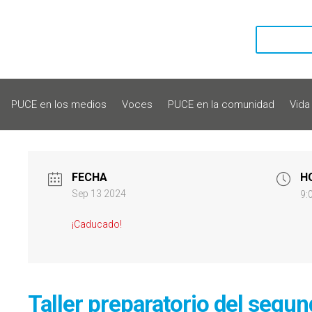
PUCE en los medios
Voces
PUCE en la comunidad
Vida
FECHA
H
Sep 13 2024
9:
¡Caducado!
Taller preparatorio del segun