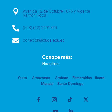

Avenida 12 de Octubre 1076 y Vicente
Ramón Roca

(593) (02) 2991700

conexion@puce.edu.ec
Conoce más:
Nosotros
Quito
Amazonas
Ambato
Esmeraldas
Ibarra
Manabí
Santo Domingo