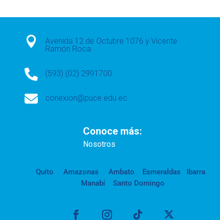

Avenida 12 de Octubre 1076 y Vicente
Ramón Roca

(593) (02) 2991700

conexion@puce.edu.ec
Conoce más:
Nosotros
Quito
Amazonas
Ambato
Esmeraldas
Ibarra
Manabí
Santo Domingo