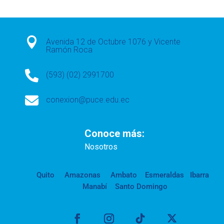

Avenida 12 de Octubre 1076 y Vicente
Ramón Roca

(593) (02) 2991700

conexion@puce.edu.ec
Conoce más:
Nosotros
Quito
Amazonas
Ambato
Esmeraldas
Ibarra
Manabí
Santo Domingo