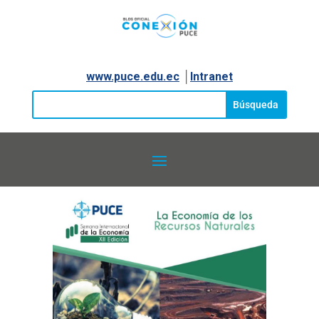
www.puce.edu.ec
│
Intranet