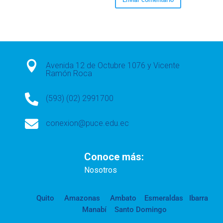

Avenida 12 de Octubre 1076 y Vicente
Ramón Roca

(593) (02) 2991700

conexion@puce.edu.ec
Conoce más:
Nosotros
Quito
Amazonas
Ambato
Esmeraldas
Ibarra
Manabí
Santo Domingo