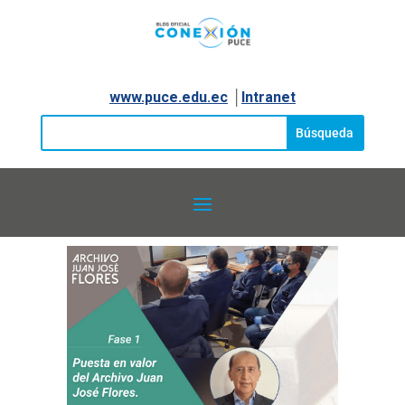
www.puce.edu.ec
│
Intranet