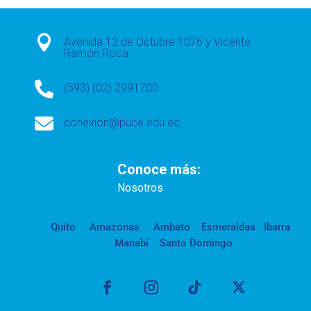

Avenida 12 de Octubre 1076 y Vicente
Ramón Roca

(593) (02) 2991700

conexion@puce.edu.ec
Conoce más:
Nosotros
Quito
Amazonas
Ambato
Esmeraldas
Ibarra
Manabí
Santo Domingo