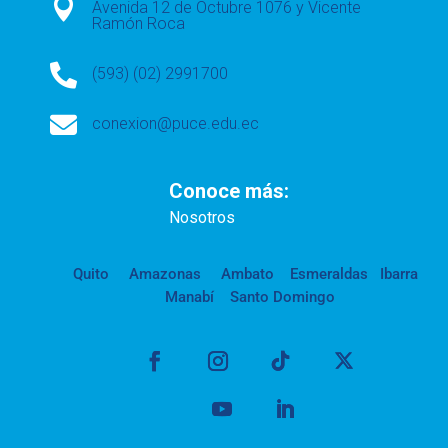

Avenida 12 de Octubre 1076 y Vicente
Ramón Roca

(593) (02) 2991700

conexion@puce.edu.ec
Conoce más:
Nosotros
Quito
Amazonas
Ambato
Esmeraldas
Ibarra
Manabí
Santo Domingo