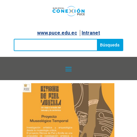
www.puce.edu.ec
│
Intranet