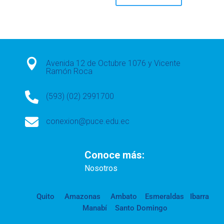

Avenida 12 de Octubre 1076 y Vicente
Ramón Roca

(593) (02) 2991700

conexion@puce.edu.ec
Conoce más:
Nosotros
Quito
Amazonas
Ambato
Esmeraldas
Ibarra
Manabí
Santo Domingo