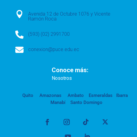

Avenida 12 de Octubre 1076 y Vicente
Ramón Roca

(593) (02) 2991700

conexion@puce.edu.ec
Conoce más:
Nosotros
Quito
Amazonas
Ambato
Esmeraldas
Ibarra
Manabí
Santo Domingo