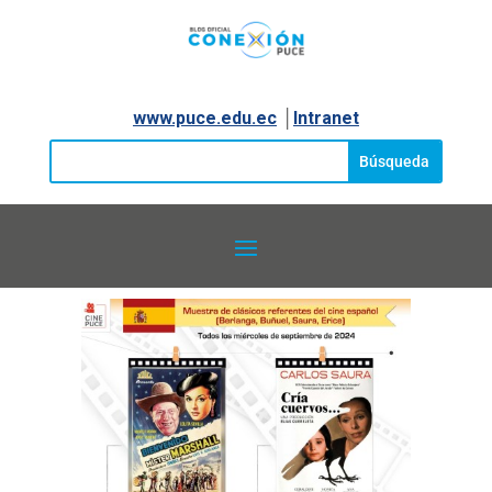
www.puce.edu.ec
│
Intranet