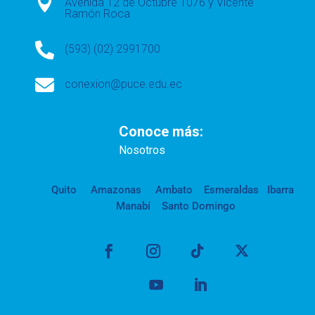

Avenida 12 de Octubre 1076 y Vicente
Ramón Roca

(593) (02) 2991700

conexion@puce.edu.ec
Conoce más:
Nosotros
Quito
Amazonas
Ambato
Esmeraldas
Ibarra
Manabí
Santo Domingo