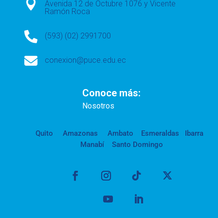

Avenida 12 de Octubre 1076 y Vicente
Ramón Roca

(593) (02) 2991700

conexion@puce.edu.ec
Conoce más:
Nosotros
Quito
Amazonas
Ambato
Esmeraldas
Ibarra
Manabí
Santo Domingo