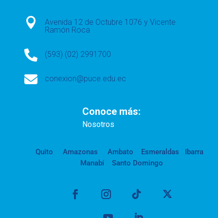

Avenida 12 de Octubre 1076 y Vicente
Ramón Roca

(593) (02) 2991700

conexion@puce.edu.ec
Conoce más:
Nosotros
Quito
Amazonas
Ambato
Esmeraldas
Ibarra
Manabí
Santo Domingo