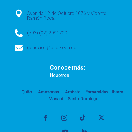

Avenida 12 de Octubre 1076 y Vicente
Ramón Roca

(593) (02) 2991700

conexion@puce.edu.ec
Conoce más:
Nosotros
Quito
Amazonas
Ambato
Esmeraldas
Ibarra
Manabí
Santo Domingo