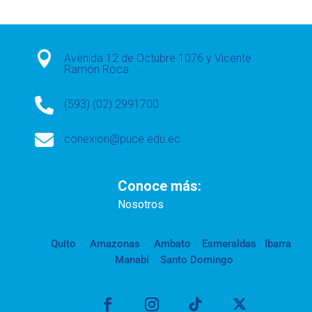

Avenida 12 de Octubre 1076 y Vicente
Ramón Roca

(593) (02) 2991700

conexion@puce.edu.ec
Conoce más:
Nosotros
Quito
Amazonas
Ambato
Esmeraldas
Ibarra
Manabí
Santo Domingo