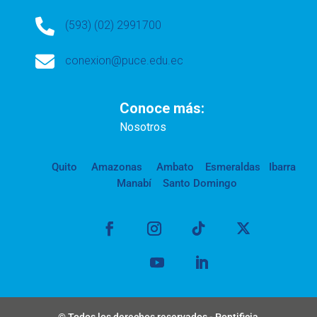

(593) (02) 2991700

conexion@puce.edu.ec
Conoce más:
Nosotros
Quito
Amazonas
Ambato
Esmeraldas
Ibarra
Manabí
Santo Domingo