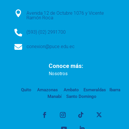

Avenida 12 de Octubre 1076 y Vicente
Ramón Roca

(593) (02) 2991700

conexion@puce.edu.ec
Conoce más:
Nosotros
Quito
Amazonas
Ambato
Esmeraldas
Ibarra
Manabí
Santo Domingo