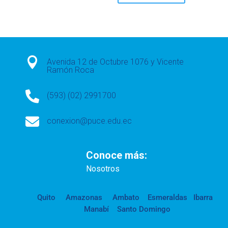

Avenida 12 de Octubre 1076 y Vicente
Ramón Roca

(593) (02) 2991700

conexion@puce.edu.ec
Conoce más:
Nosotros
Quito
Amazonas
Ambato
Esmeraldas
Ibarra
Manabí
Santo Domingo