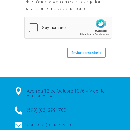
electrónico y web en este navegador
para la próxima vez que comente.

Avenida 12 de Octubre 1076 y Vicente
Ramón Roca

(593) (02) 2991700

conexion@puce.edu.ec