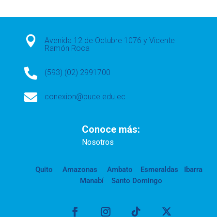

Avenida 12 de Octubre 1076 y Vicente
Ramón Roca

(593) (02) 2991700

conexion@puce.edu.ec
Conoce más:
Nosotros
Quito
Amazonas
Ambato
Esmeraldas
Ibarra
Manabí
Santo Domingo