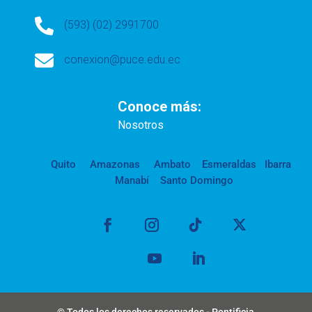

(593) (02) 2991700

conexion@puce.edu.ec
Conoce más:
Nosotros
Quito
Amazonas
Ambato
Esmeraldas
Ibarra
Manabí
Santo Domingo