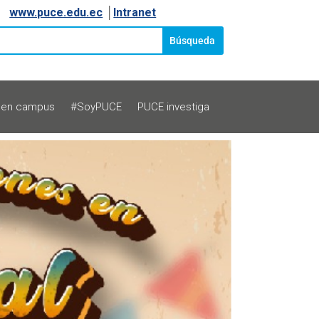
www.puce.edu.ec
│
Intranet
 en campus
#SoyPUCE
PUCE investiga