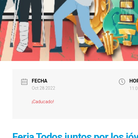
FECHA
HO
Oct 28 2022
11:0
¡Caducado!
Feria Todos juntos por los jó