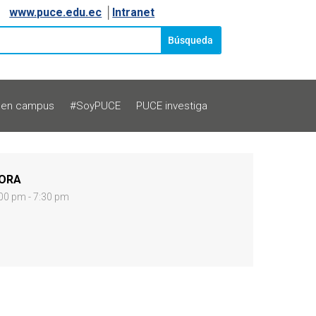
www.puce.edu.ec
│
Intranet
 en campus
#SoyPUCE
PUCE investiga
ORA
00 pm - 7:30 pm