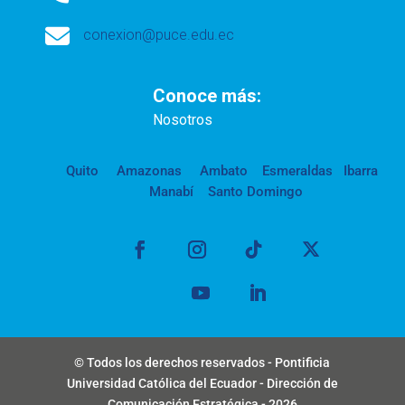

conexion@puce.edu.ec
Conoce más:
Nosotros
Quito
Amazonas
Ambato
Esmeraldas
Ibarra
Manabí
Santo Domingo
© Todos los derechos reservados - Pontificia
Universidad Católica del Ecuador - Dirección de
Comunicación Estratégica - 2026