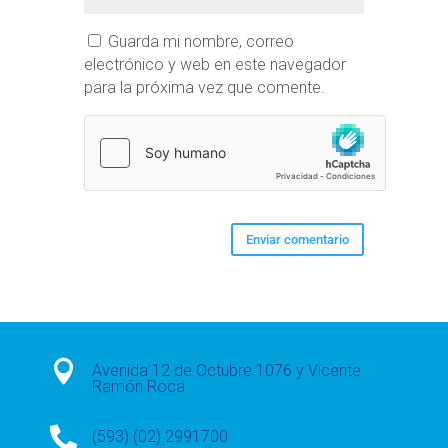
Guarda mi nombre, correo
electrónico y web en este navegador
para la próxima vez que comente.

Avenida 12 de Octubre 1076 y Vicente
Ramón Roca

(593) (02) 2991700