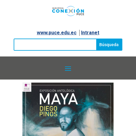
www.puce.edu.ec
│
Intranet