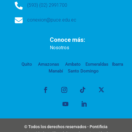

(593) (02) 2991700

conexion@puce.edu.ec
Conoce más:
Nosotros
Quito
Amazonas
Ambato
Esmeraldas
Ibarra
Manabí
Santo Domingo
© Todos los derechos reservados - Pontificia