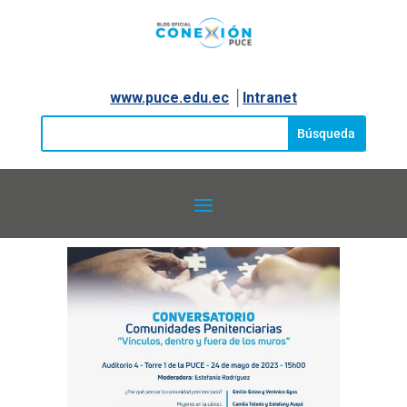
www.puce.edu.ec
│
Intranet