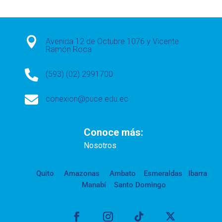

Avenida 12 de Octubre 1076 y Vicente
Ramón Roca

(593) (02) 2991700

conexion@puce.edu.ec
Conoce más:
Nosotros
Quito
Amazonas
Ambato
Esmeraldas
Ibarra
Manabí
Santo Domingo