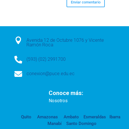

Avenida 12 de Octubre 1076 y Vicente
Ramón Roca

(593) (02) 2991700

conexion@puce.edu.ec
Conoce más:
Nosotros
Quito
Amazonas
Ambato
Esmeraldas
Ibarra
Manabí
Santo Domingo