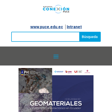
www.puce.edu.ec
│
Intranet