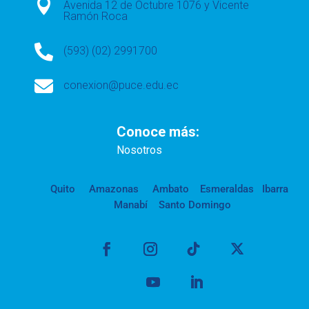

Avenida 12 de Octubre 1076 y Vicente
Ramón Roca

(593) (02) 2991700

conexion@puce.edu.ec
Conoce más:
Nosotros
Quito
Amazonas
Ambato
Esmeraldas
Ibarra
Manabí
Santo Domingo