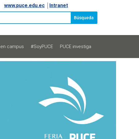
www.puce.edu.ec
│
Intranet
 en campus
#SoyPUCE
PUCE investiga