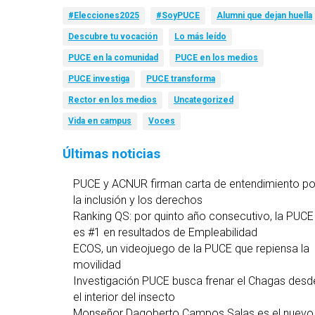
#Elecciones2025
#SoyPUCE
Alumni que dejan huella
Descubre tu vocación
Lo más leído
PUCE en la comunidad
PUCE en los medios
PUCE investiga
PUCE transforma
Rector en los medios
Uncategorized
Vida en campus
Voces
Últimas noticias
PUCE y ACNUR firman carta de entendimiento po
la inclusión y los derechos
Ranking QS: por quinto año consecutivo, la PUCE
es #1 en resultados de Empleabilidad
ECOS, un videojuego de la PUCE que repiensa la
movilidad
Investigación PUCE busca frenar el Chagas desd
el interior del insecto
Monseñor Dagoberto Campos Salas es el nuevo