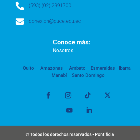

(593) (02) 2991700

conexion@puce.edu.ec
Conoce más:
Nosotros
Quito
Amazonas
Ambato
Esmeraldas
Ibarra
Manabí
Santo Domingo
© Todos los derechos reservados - Pontificia