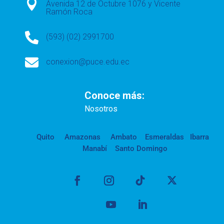

Avenida 12 de Octubre 1076 y Vicente
Ramón Roca

(593) (02) 2991700

conexion@puce.edu.ec
Conoce más:
Nosotros
Quito
Amazonas
Ambato
Esmeraldas
Ibarra
Manabí
Santo Domingo