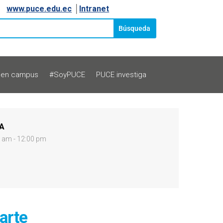
www.puce.edu.ec
│
Intranet
 en campus
#SoyPUCE
PUCE investiga
A
 am - 12:00 pm
 arte