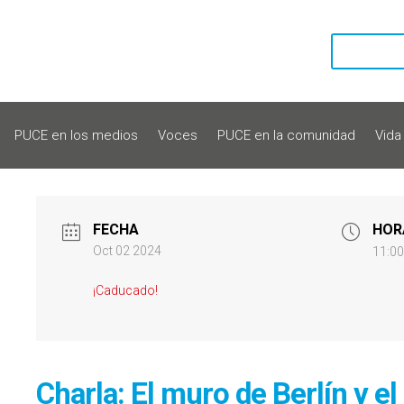
PUCE en los medios
Voces
PUCE en la comunidad
Vida
FECHA
HOR
Oct 02 2024
11:00
¡Caducado!
Charla: El muro de Berlín y el