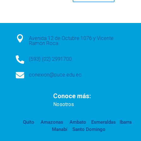

Avenida 12 de Octubre 1076 y Vicente
Ramón Roca

(593) (02) 2991700

conexion@puce.edu.ec
Conoce más:
Nosotros
Quito
Amazonas
Ambato
Esmeraldas
Ibarra
Manabí
Santo Domingo