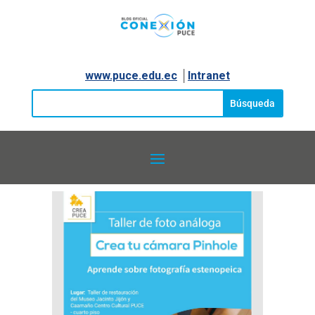
www.puce.edu.ec
│
Intranet