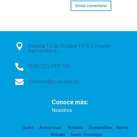

Avenida 12 de Octubre 1076 y Vicente
Ramón Roca

(593) (02) 2991700

conexion@puce.edu.ec
Conoce más:
Nosotros
Quito
Amazonas
Ambato
Esmeraldas
Ibarra
Manabí
Santo Domingo