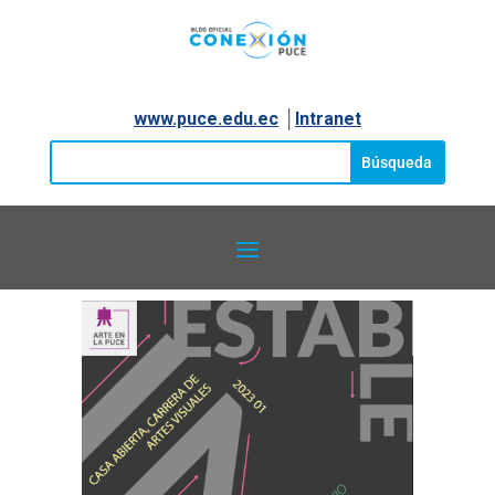
www.puce.edu.ec
│
Intranet