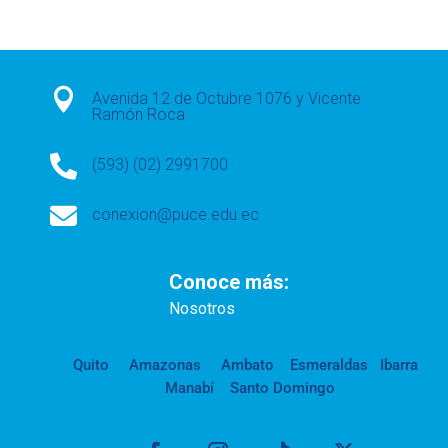

Avenida 12 de Octubre 1076 y Vicente
Ramón Roca

(593) (02) 2991700

conexion@puce.edu.ec
Conoce más:
Nosotros
Quito
Amazonas
Ambato
Esmeraldas
Ibarra
Manabí
Santo Domingo