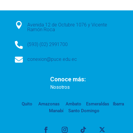

Avenida 12 de Octubre 1076 y Vicente
Ramón Roca

(593) (02) 2991700

conexion@puce.edu.ec
Conoce más:
Nosotros
Quito
Amazonas
Ambato
Esmeraldas
Ibarra
Manabí
Santo Domingo