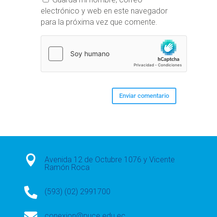
electrónico y web en este navegador
para la próxima vez que comente.

Avenida 12 de Octubre 1076 y Vicente
Ramón Roca

(593) (02) 2991700

conexion@puce.edu.ec