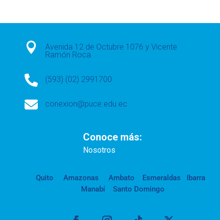

Avenida 12 de Octubre 1076 y Vicente
Ramón Roca

(593) (02) 2991700

conexion@puce.edu.ec
Conoce más:
Nosotros
Quito
Amazonas
Ambato
Esmeraldas
Ibarra
Manabí
Santo Domingo