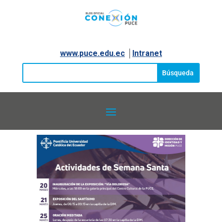
www.puce.edu.ec
│
Intranet