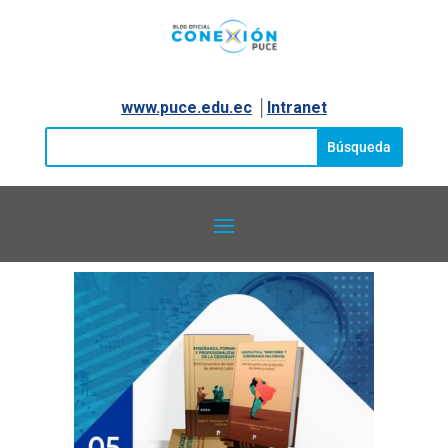
www.puce.edu.ec
│
Intranet