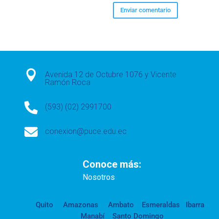

Avenida 12 de Octubre 1076 y Vicente
Ramón Roca

(593) (02) 2991700

conexion@puce.edu.ec
Conoce más:
Nosotros
Quito
Amazonas
Ambato
Esmeraldas
Ibarra
Manabí
Santo Domingo