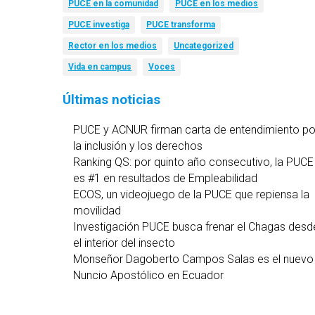
PUCE en la comunidad
PUCE en los medios
PUCE investiga
PUCE transforma
Rector en los medios
Uncategorized
Vida en campus
Voces
Últimas noticias
PUCE y ACNUR firman carta de entendimiento po
la inclusión y los derechos
Ranking QS: por quinto año consecutivo, la PUCE
es #1 en resultados de Empleabilidad
ECOS, un videojuego de la PUCE que repiensa la
movilidad
Investigación PUCE busca frenar el Chagas desd
el interior del insecto
Monseñor Dagoberto Campos Salas es el nuevo
Nuncio Apostólico en Ecuador