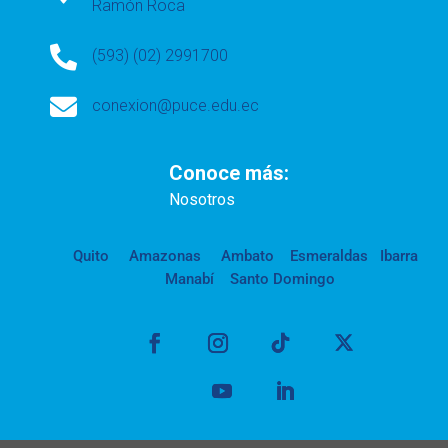
Ramón Roca

(593) (02) 2991700

conexion@puce.edu.ec
Conoce más:
Nosotros
Quito
Amazonas
Ambato
Esmeraldas
Ibarra
Manabí
Santo Domingo