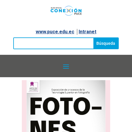
www.puce.edu.ec
│
Intranet